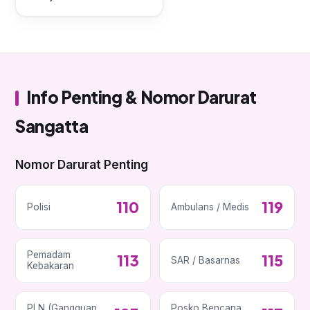
Info Penting & Nomor Darurat
Sangatta
Nomor Darurat Penting
110
119
Polisi
Ambulans / Medis
Pemadam
113
115
SAR / Basarnas
Kebakaran
PLN (Gangguan
Posko Bencana