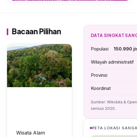
WISATA ALAM SANGATTA: KEINDAHAN HUTAN DAN
PANTAI
Menelusuri Keindahan Alam
Sangatta: Dari Hutan Tropis
hingga Pantai Tersembunyi
Bacaan Pilihan
DATA SINGKAT SAN
Populasi
150.990 j
Wilayah administratif
Provinsi
Koordinat
Sumber: Wikidata & Open
sensus 2020.
PETA LOKASI SANG
Wisata Alam